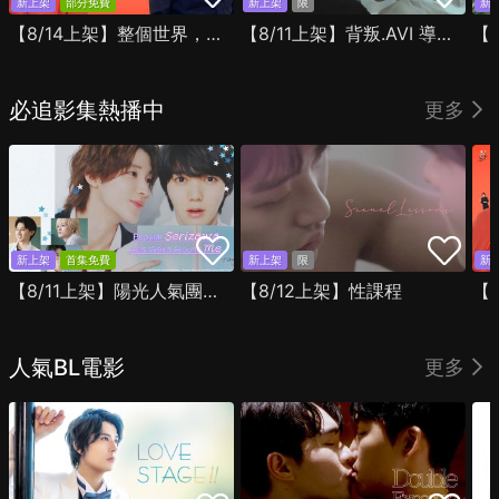
新上架
部分免費
新上架
限
新
【8/14上架】整個世界，只有你連上了我
【8/11上架】背叛.AVI 導演剪輯版
必追影集熱播中
更多
新上架
首集免費
新上架
限
新
【8/11上架】陽光人氣團中的芹澤，在我面前卻有點不對勁
【8/12上架】性課程
人氣BL電影
更多