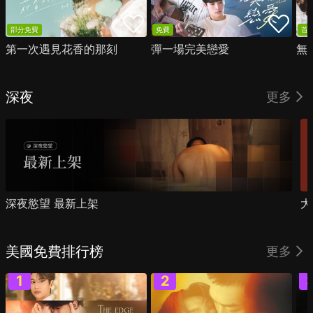
部分免費
免費
首
第一次遇見花香的那刻
彈一場完美戀愛
無
深夜
更多
深夜慾望 最新上架
大
美國免費排行榜
更多