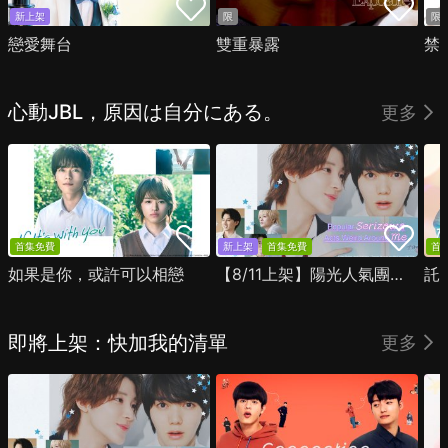
新上架
限
限
戀愛舞台
雙重暴露
禁
心動JBL，原因は自分にある。
更多
首集免費
新上架
首集免費
首
如果是你，或許可以相戀
【8/11上架】陽光人氣團中的芹澤，在我面前卻有點不對勁
託
即將上架：快加我的清單
更多