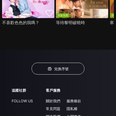
首集免費
部
不喜歡色色的我嗎？
等待黎明破曉時
寒
兌換序號
追蹤社群
客戶服務
FOLLOW US
關於我們
服務條款
常見問題
隱私權