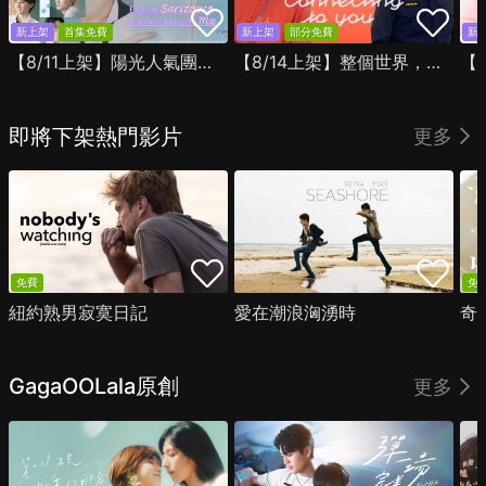
新上架
首集免費
新上架
部分免費
新
【8/11上架】陽光人氣團中的芹澤，在我面前卻有點不對勁
【8/14上架】整個世界，只有你連上了我
即將下架熱門影片
更多
免費
免
紐約熟男寂寞日記
愛在潮浪洶湧時
奇
GagaOOLala原創
更多