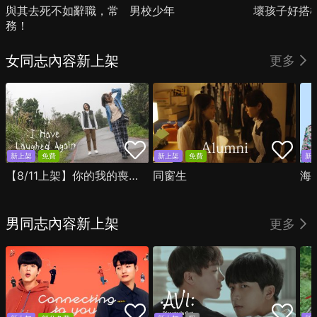
與其去死不如辭職，常
男校少年
壞孩子好搭
務！
女同志內容新上架
更多
新上架
免費
新上架
免費
新
【8/11上架】你的我的喪屍時光
同窗生
海
男同志內容新上架
更多