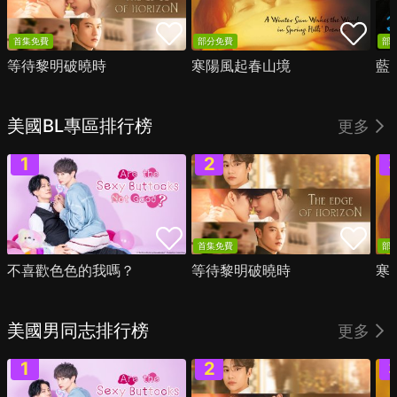
首集免費
部分免費
部
等待黎明破曉時
寒陽風起春山境
藍
美國BL專區排行榜
更多
首集免費
部
不喜歡色色的我嗎？
等待黎明破曉時
寒
美國男同志排行榜
更多