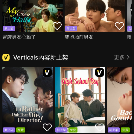
新上架
新上架
新
冒牌男友心動了
雙胞胎前男友
親
Verticals內容新上架
更多
新上架
免費
新上架
免費
新上架
免費