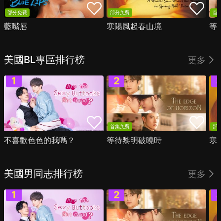
部分免費
部分免費
首
藍嘴唇
寒陽風起春山境
等
美國BL專區排行榜
更多
首集免費
部
不喜歡色色的我嗎？
等待黎明破曉時
寒
美國男同志排行榜
更多