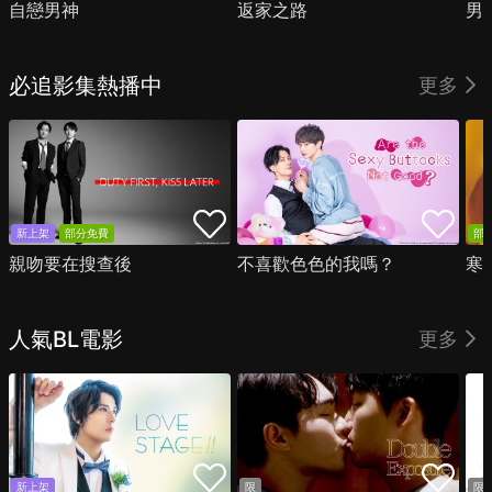
自戀男神
返家之路
男
必追影集熱播中
更多
新上架
部分免費
部
親吻要在搜查後
不喜歡色色的我嗎？
寒
人氣BL電影
更多
新上架
限
限