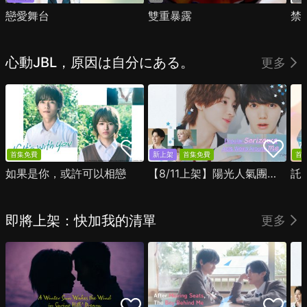
戀愛舞台
雙重暴露
禁
心動JBL，原因は自分にある。
更多
首集免費
新上架
首集免費
首
如果是你，或許可以相戀
【8/11上架】陽光人氣團中的芹澤，在我面前卻有點不對勁
託
即將上架：快加我的清單
更多