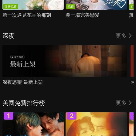
部分免費
免費
首
第一次遇見花香的那刻
彈一場完美戀愛
無
深夜
更多
深夜慾望 最新上架
大
美國免費排行榜
更多