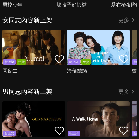
男校少年
壞孩子好搭檔
愛在極夜降
女同志內容新上架
更多
新上架
免費
新上架
免費
新
同窗生
海倫她媽
替
男同志內容新上架
更多
新上架
新上架
新