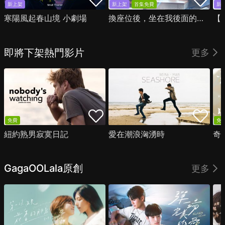
新上架
新上架
首集免費
新
寒陽風起春山境 小劇場
換座位後，坐在我後面的男生好像喜歡我
即將下架熱門影片
更多
免費
免
紐約熟男寂寞日記
愛在潮浪洶湧時
奇
GagaOOLala原創
更多