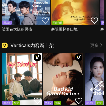
新上架
部分免費
新
被困在大阪的男孩
寒陽風起春山境
寒
Verticals內容新上架
更多
新上架
免費
新上架
免費
新上架
免費