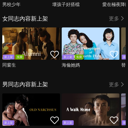
男校少年
壞孩子好搭檔
愛在極夜降
女同志內容新上架
更多
新上架
免費
新上架
免費
新
同窗生
海倫她媽
替
男同志內容新上架
更多
新上架
新上架
新