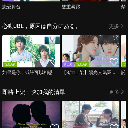
戀愛舞台
雙重暴露
禁
心動JBL，原因は自分にある。
更多
首集免費
新上架
首集免費
首
如果是你，或許可以相戀
【8/11上架】陽光人氣團中的芹澤，在我面前卻有點不對勁
託
即將上架：快加我的清單
更多