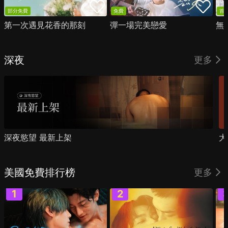
部分免費
免費
首
第一次遇見花香的那刻
彈一場完美戀愛
無
深夜
更多
深夜慾望 最新上架
大
美國免費排行榜
更多