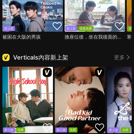
新上架
新上架
首集免費
部
被困在大阪的男孩
換座位後，坐在我後面的男生好像喜歡我
寒
Verticals內容新上架
更多
新上架
免費
新上架
免費
新上架
免費