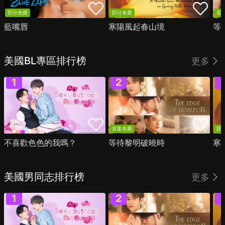
部分免費
部分免費
首
藍嘴唇
寒陽風起春山境
等
美國BL專區排行榜
更多
首集免費
部
不喜歡色色的我嗎？
等待黎明破曉時
寒
美國男同志排行榜
更多