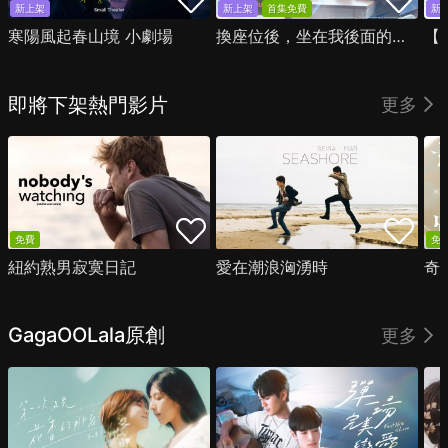
新上架
新上架
首集免費
新
寒陽風起春山境 小劇場
換座位後，坐在我後面的男生好像喜歡我
即將下架熱門影片
更多
免費
免
紐約熟男寂寞日記
愛在潮浪洶湧時
奇
GagaOOLala原創
更多