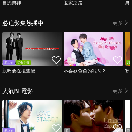
自戀男神
返家之路
男
必追影集熱播中
更多
新上架
部分免費
部
親吻要在搜查後
不喜歡色色的我嗎？
寒
人氣BL電影
更多
新上架
限
限