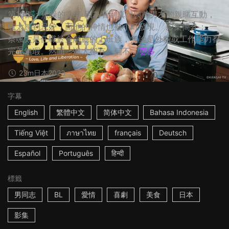
第10集：焦躁的香菜 因為看到真尋與前男友的親暱互動，
颯太感到忌妒，而他的神情也被小町發現。 影集簡介： 一
条颯太是任職於金融廳的上班族，無論是外貌或工作能力都
完美無瑕。然而，颯太卻有一個不...
更多
23m
日本
2023
字幕
English
繁體中文
简体中文
Bahasa Indonesia
Tiếng Việt
ภาษาไทย
français
Deutsch
Español
Português
हिन्दी
標籤
男同志
BL
愛情
喜劇
美食
日本
影集