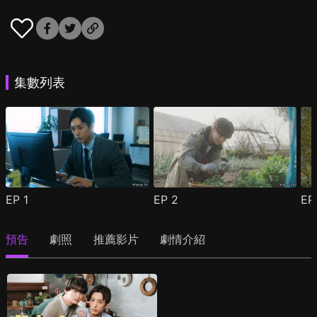
集數列表
EP
1
EP
2
E
預告
劇照
推薦影片
劇情介紹