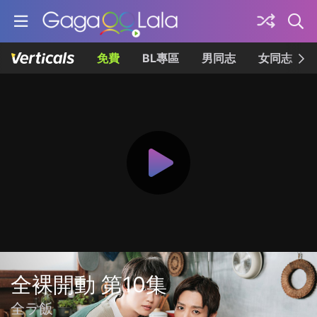
免費
BL專區
男同志
女同志
全裸開動 第10集
全ラ飯