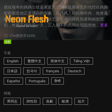
就在瑞奇的媽媽出獄返家當天，原本販毒維生的他想在媽媽
面前製造他正直清白的假象，在媽媽入獄的兩年內，他身邊
圍繞著三個人物：毒蟲、缺乏安全感的跨性別者和綁架慣
犯，然而正好在這一天，三人都不約而同出現阻撓他...
更多
17m
西班牙
2005
免費
字幕
English
繁體中文
简体中文
Tiếng Việt
日本語
한국어
français
Deutsch
Español
Português
हिन्दी
標籤
男同志
跨性別
喜劇
歐洲
短片