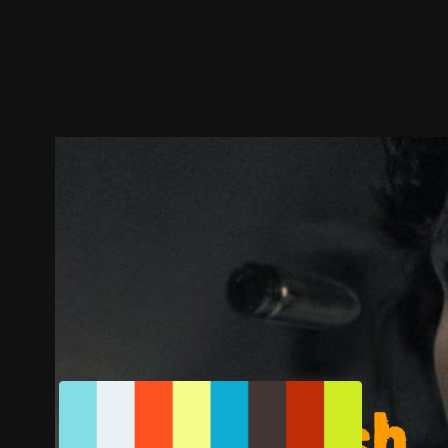
預告
劇照
推薦影片
劇情介紹