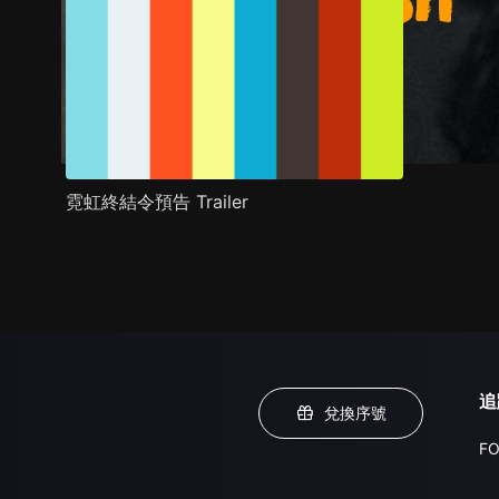
霓虹終結令預告 Trailer
追
兌換序號
FO