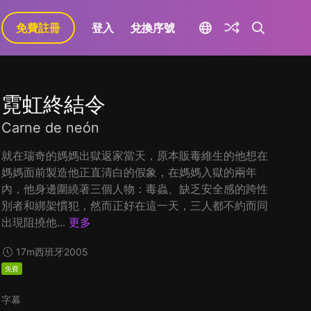
免費註冊
登入
兌換序號
霓虹終結令
Carne de neón
就在瑞奇的媽媽出獄返家當天，原本販毒維生的他想在
媽媽面前製造他正直清白的假象，在媽媽入獄的兩年
內，他身邊圍繞著三個人物：毒蟲、缺乏安全感的跨性
別者和綁架慣犯，然而正好在這一天，三人都不約而同
出現阻撓他...
更多
17m
西班牙
2005
免費
字幕