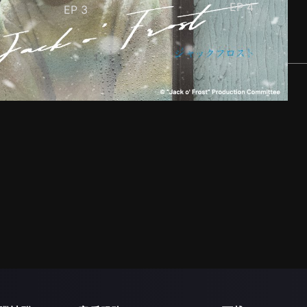
EP
4
EP
3