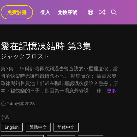
免費註冊
登入
兌換序號
愛在記憶凍結時 第3集
ジャックフロスト
第3集： 律與郁哉再次到過去曾造訪的小屋裡度假，當
時的快樂時光讓郁哉懷念不已。 影集簡介： 插畫家奧
澤律與銷售員池上郁哉在咖啡廳認識後便陷入熱戀，原
本幸福快樂的日子，卻因為一場意外變調……律...
更多
24m
日本
2023
字幕
English
繁體中文
简体中文