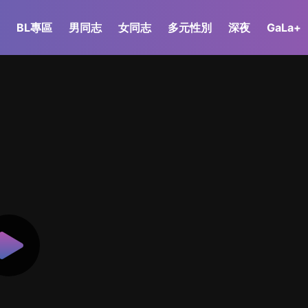
BL專區
男同志
女同志
多元性別
深夜
GaLa+