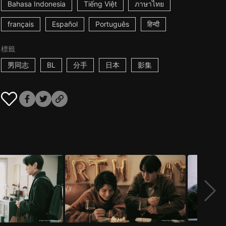
Bahasa Indonesia
Tiếng Việt
ภาษาไทย
français
Español
Português
हिन्दी
標籤
男同志
BL
分手
日本
影集