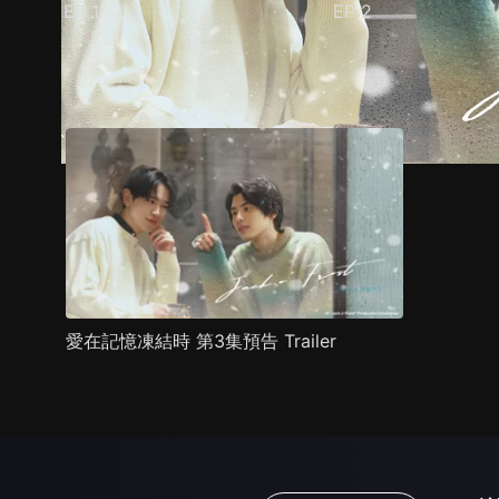
EP
1
EP
2
預告
劇照
推薦影片
劇情介紹
愛在記憶凍結時 第3集預告 Trailer