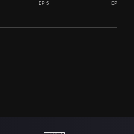
EP
5
EP
6