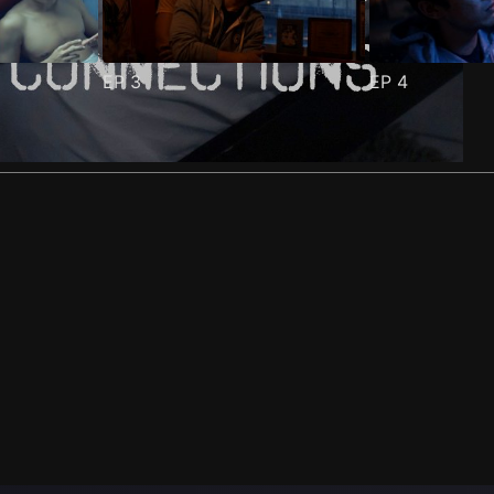
EP
3
EP
4