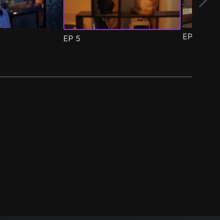
EP
6
EP
5