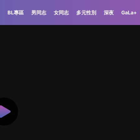
BL專區
男同志
女同志
多元性別
深夜
GaLa+