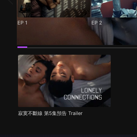
EP
1
EP
2
預告
劇照
推薦影片
劇情介紹
寂寞不斷線 第5集預告 Trailer