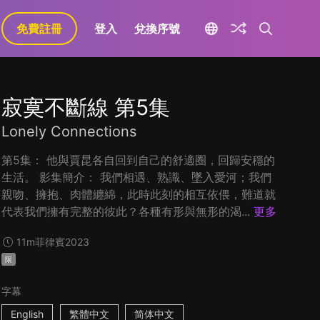
免費註冊
登入
兌換序號
寂寞不斷線 第5集
Lonely Connections
第5集： 他與賈昆各自回到自己的舒適圈，回歸安穩的
生活。 影集簡介： 我們相遇、熟識、墜入愛河；我們
親吻、擁抱、肉體纏綿，此時此刻的相互依偎，難道就
代表我們擁有完整的彼此？各種有形與無形的渴...
更多
11m
菲律賓
2023
限
字幕
English
繁體中文
简体中文