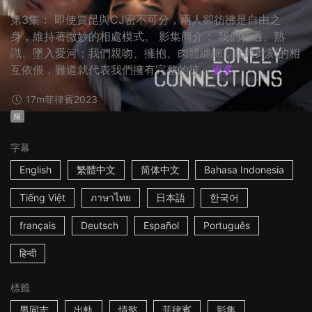
第3集： 即使賈昆與CJ密不可分，兩人卻彷彿是自由之
身，維持著微妙的相處模式。 影集簡介： 我們相遇、熟
識、墜入愛河；我們親吻、擁抱、肉體纏綿，此時此刻的相
互依偎，難道就代表我們擁有完整的彼...
更多
17m
菲律賓
2023
限
字幕
English
繁體中文
简体中文
Bahasa Indonesia
Tiếng Việt
ภาษาไทย
日本語
한국어
français
Deutsch
Español
Português
हिन्दी
標籤
男同志
出軌
情慾
菲律賓
影集