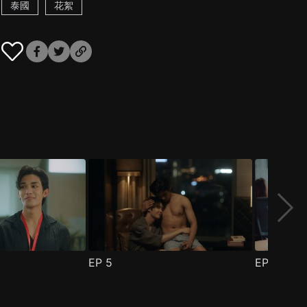
泰國
花絮
EP
5
EP
6