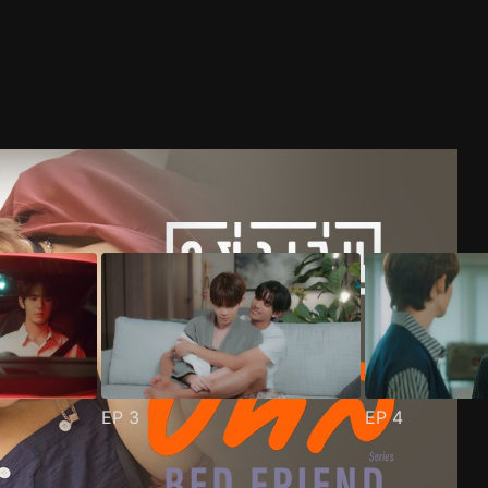
EP
3
EP
4