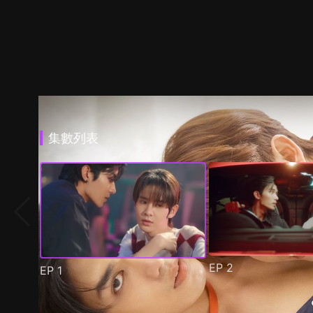
集數列表
EP
2
EP
1
預告
劇照
推薦影片
劇情介紹