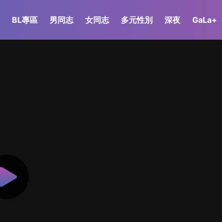
BL專區
男同志
女同志
多元性別
深夜
GaLa+