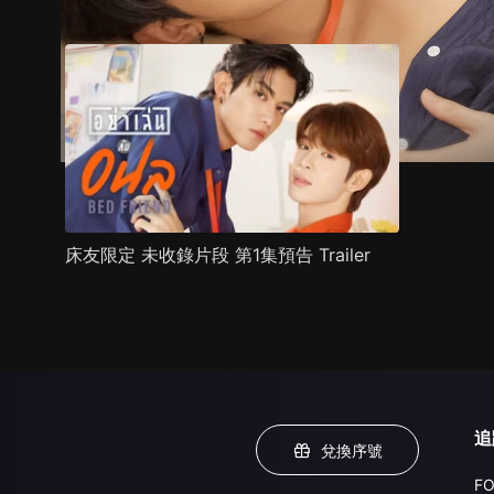
床友限定 未收錄片段 第1集預告 Trailer
追
兌換序號
FO