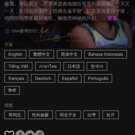
嚴厲、難以親近，而弟弟盡責地擔任哥哥的跟屁蟲。一天又
一天，生活如此安靜，彷彿永遠不變，卻在某個夏日午後，
時間悄悄帶來屬於成長，幽微而神秘的片刻。 ...
更多
19m
臺灣
2021
字幕
English
繁體中文
简体中文
Bahasa Indonesia
Tiếng Việt
ภาษาไทย
日本語
한국어
français
Deutsch
Español
Português
हिन्दी
標籤
男同志
性向啟蒙
同志子女
台灣
短片