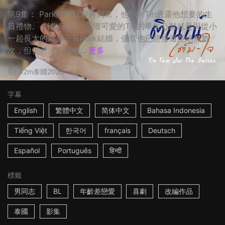
第9集： Park的生日即將到來，他也向Tin透露他想要的生
日禮物。 影集簡介： 活潑可愛的Tin的畢生心願就是與從小
一起長大的鄰居哥哥Park結婚，儘管他已經慘遭拒絕無數
次，但仍然澆不熄他...
更多
42m
泰國
2023
字幕
English
繁體中文
简体中文
Bahasa Indonesia
Tiếng Việt
한국어
français
Deutsch
Español
Português
हिन्दी
標籤
男同志
BL
年齡差戀愛
喜劇
改編作品
泰國
影集