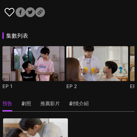
集數列表
EP
1
EP
2
E
預告
劇照
推薦影片
劇情介紹