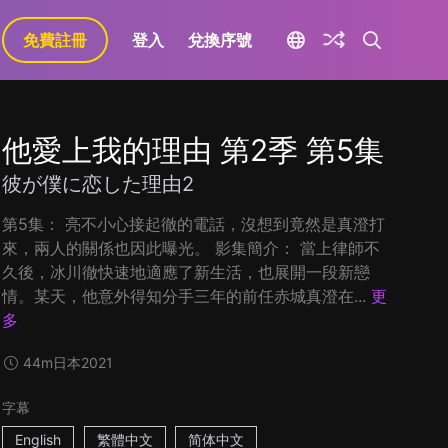
免費註冊
登入
兌換序號
他愛上我的理由 第2季 第5集
彼が僕に恋した理由2
第5集： 亮不小心接起徹的電話，沒想到竟然是真澄打
來，兩人的關係也因此曝光。 影集簡介： 當上律師不
久後，冰川徹快速地適應了新生活，也展開一段新戀
情。某天，他意外得知分手三年的前任赤城真澄在...
更
多
44m
日本
2021
字幕
English
繁體中文
简体中文