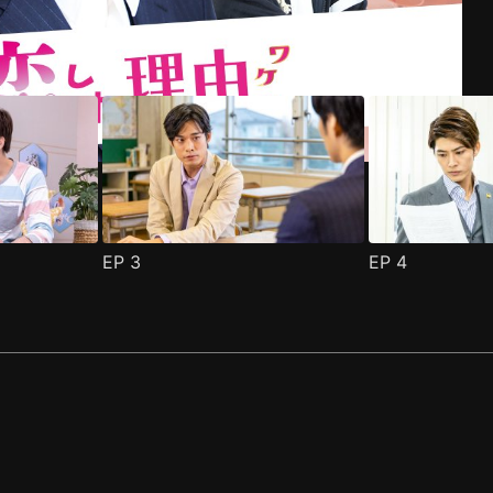
EP
3
EP
4