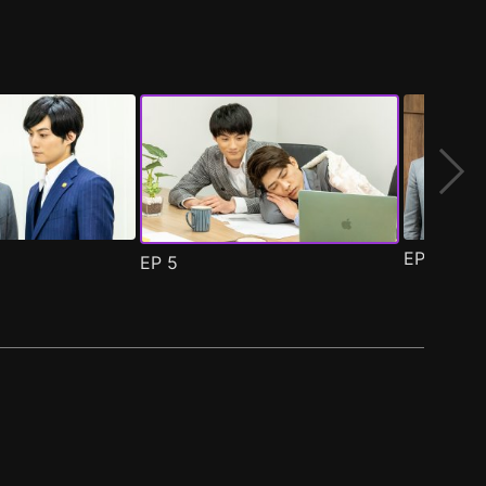
EP
6
EP
5