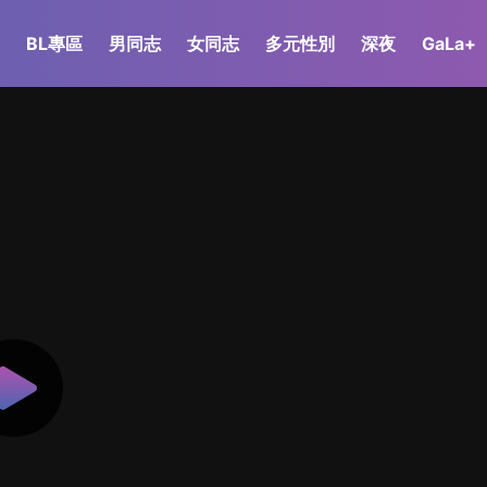
BL專區
男同志
女同志
多元性別
深夜
GaLa+