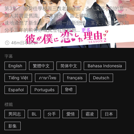
第3集： 徹前往學校與三枝老師碰面，令人意想不到的是，
兩人其實是舊識。 影集簡介： 當上律師不久後，冰川徹快
速地適應了新生活，也展開一段新戀情。某天，他意外得知
分手三年的前任赤城真澄在學校飽...
更多
46m
日本
2021
字幕
English
繁體中文
简体中文
Bahasa Indonesia
Tiếng Việt
ภาษาไทย
français
Deutsch
Español
Português
हिन्दी
標籤
男同志
BL
分手
愛情
霸凌
日本
影集