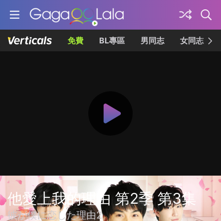
免費
BL專區
男同志
女同志
他愛上我的理由 第2季 第3集
彼が僕に恋した理由2