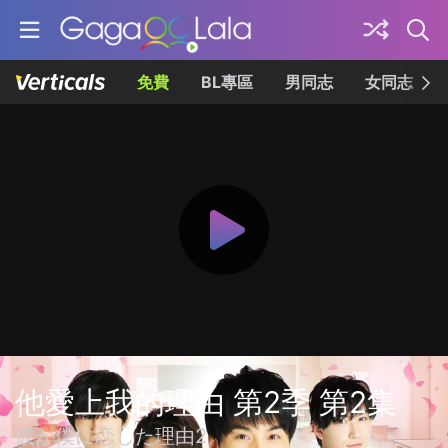
免費
BL專區
男同志
女同志
他愛上我的理由 第2季 第2集
彼が僕に恋した理由2