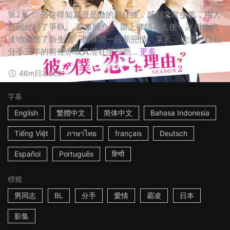
第2集： 亮在得知真澄是徹的前任後，感到非常生氣，兩人
也因此起了爭執。 影集簡介： 當上律師不久後，冰川徹快
速地適應了新生活，也展開一段新戀情。某天，他意外得知
分手三年的前任赤城真澄在學校飽...
更多
46m
日本
2021
字幕
English
繁體中文
简体中文
Bahasa Indonesia
Tiếng Việt
ภาษาไทย
français
Deutsch
Español
Português
हिन्दी
標籤
男同志
BL
分手
愛情
霸凌
日本
影集