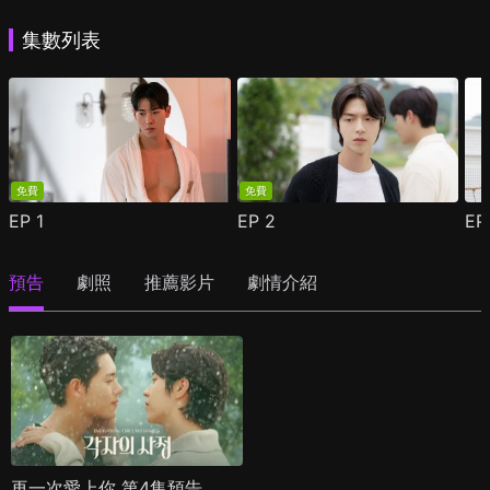
集數列表
免費
免費
EP
1
EP
2
E
預告
劇照
推薦影片
劇情介紹
再一次愛上你 第4集預告