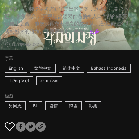
第4集： 宇載決定考慮延宇提出的提案，這讓延宇開心不
已。 影集簡介： 延宇是曾經製作過膾炙人口作品的導演，
但自此之後，他便沒再交出漂亮的成績單，這也讓他的職涯
遇到極大的瓶頸。某個機緣下，延宇...
更多
16m
韓國
2022
字幕
English
繁體中文
简体中文
Bahasa Indonesia
Tiếng Việt
ภาษาไทย
標籤
男同志
BL
愛情
韓國
影集