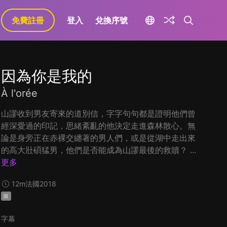
免費註冊
登入
兌換序號
因為你是我的
À l'orée
山謬收到男友寄來的道別信，字字句句都是證明他們曾
經深愛過的印記，思緒紊亂的他決定走進森林散心。無
論是身旁正在赤裸交纏著的男人們，或是從湖中走出來
的高大壯碩猛男，他們是否能成為山謬最後的救贖？ ...
更多
12m
法國
2018
限
字幕