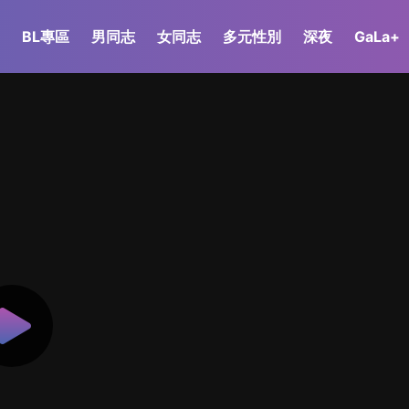
BL專區
男同志
女同志
多元性別
深夜
GaLa+