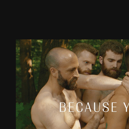
預告
劇照
推薦影片
劇情介紹