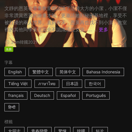
文靜的恩英在畫畫教室裡認識了活潑大方的小潔，小潔不僅
非常讚賞恩英的繪畫才能，更邀請她到秘密基地裡，享受不
被打擾的兩人世界。直到有天，恩英再也找不到小潔，教室
裡的其他同學甚至完全不認識這位女孩…… ...
更多
30m
韓國
2021
免費
字幕
English
繁體中文
简体中文
Bahasa Indonesia
Tiếng Việt
ภาษาไทย
日本語
한국어
français
Deutsch
Español
Português
हिन्दी
標籤
女同志
青春戀愛
驚悚
韓國
短片