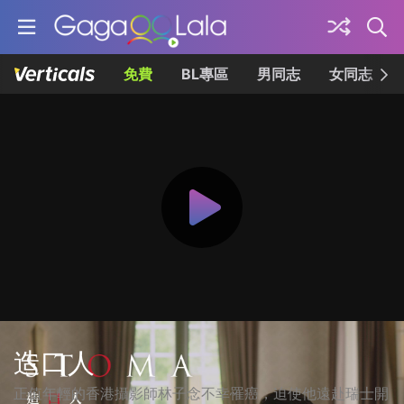
免費
BL專區
男同志
女同志
造口人
正值年輕的香港攝影師林子念不幸罹癌，迫使他遠赴瑞士開