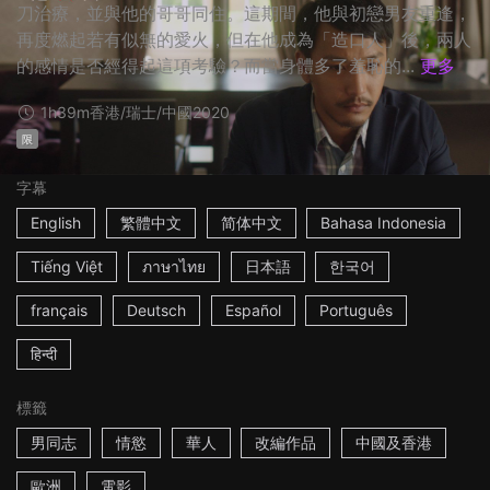
刀治療，並與他的哥哥同住。這期間，他與初戀男友重逢，
再度燃起若有似無的愛火，但在他成為「造口人」後，兩人
的感情是否經得起這項考驗？而當身體多了羞恥的...
更多
1h39m
香港/瑞士/中國
2020
限
字幕
English
繁體中文
简体中文
Bahasa Indonesia
Tiếng Việt
ภาษาไทย
日本語
한국어
français
Deutsch
Español
Português
हिन्दी
標籤
男同志
情慾
華人
改編作品
中國及香港
歐洲
電影