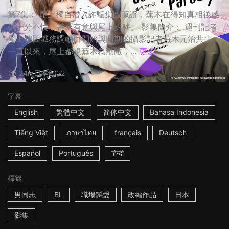
第7集： 尾上獨自潛入詐騙集團蒐證，蕪木在得知真相後感
到十分不悅，甚至有意與尾上拆夥。 影集簡介： 週刊記者
尾上聰因職務調動而開始與同期的攝影記者蕪木元治共事。
一直以來，尾上都視蕪木為勁敵，...
更多
24m
日本
2022
字幕
English
繁體中文
简体中文
Bahasa Indonesia
Tiếng Việt
ภาษาไทย
français
Deutsch
Español
Português
हिन्दी
標籤
男同志
BL
職場戀愛
改編作品
日本
影集