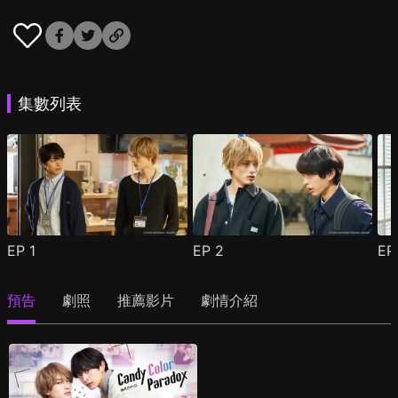
集數列表
EP
1
EP
2
E
預告
劇照
推薦影片
劇情介紹