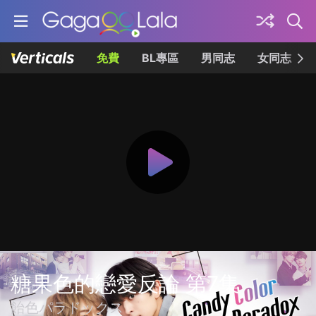
免費
BL專區
男同志
女同志
糖果色的戀愛反論 第7集
飴色パラドックス