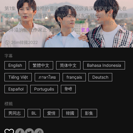
第1集：住在軀殼裡的靈魂 正宇在控訴資深作家後便消失在
文壇，不再推出新作品，他的親密好友正賢便陪伴著他度過
難關。某天，一位年輕人泰英突然找上門… 影集簡介： 才
華洋溢的新銳作家正宇因為過往的...
更多
26m
韓國
2022
字幕
English
繁體中文
简体中文
Bahasa Indonesia
Tiếng Việt
ภาษาไทย
français
Deutsch
Español
Português
हिन्दी
標籤
男同志
BL
愛情
韓國
影集