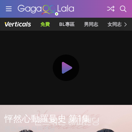
免費
BL專區
男同志
女同志
怦然心動羅曼史 第1集
펜스 밖은 해피엔딩