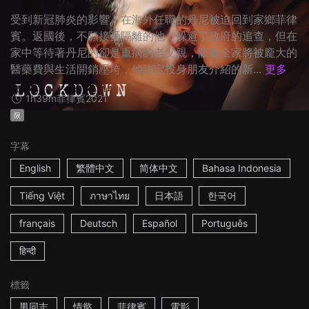
受到新冠肺炎的影響，在海外任職的丹尼被迫回到家鄉菲律
賓。返國後，不願接受隔離的他，躲避了政府的追查，但在
家中等待著丹尼的卻是重病的老父親，眼看全家將被龐大的
醫藥費與生活開銷壓垮，他決定投身朋友介紹的新...
更多
1h39m
菲律賓
2021
限
字幕
English
繁體中文
简体中文
Bahasa Indonesia
Tiếng Việt
ภาษาไทย
日本語
한국어
français
Deutsch
Español
Português
हिन्दी
標籤
男同志
情慾
菲律賓
電影