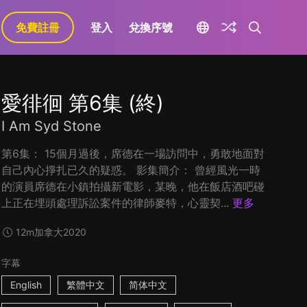
免費註冊
登入
兌換序號
愛徘徊 第6集 (終)
I Am Syd Stone
第6集： 15個月過後，席德在一場訪問中，勇敢地面對
自己內心掙扎已久的疑惑。 影集簡介： 曾經風光一時
的演員席德在小鎮拍攝新電影，某晚，他在飯店酒吧碰
上正在埋頭處理訴訟案件的律師麥特，心靈契...
更多
12m
加拿大
2020
字幕
English
繁體中文
简体中文