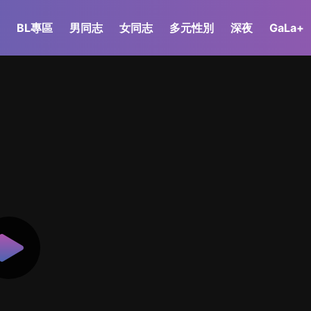
BL專區
男同志
女同志
多元性別
深夜
GaLa+