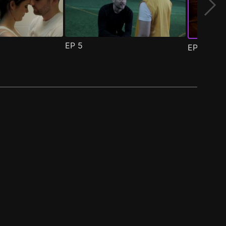
EP
5
EP
6