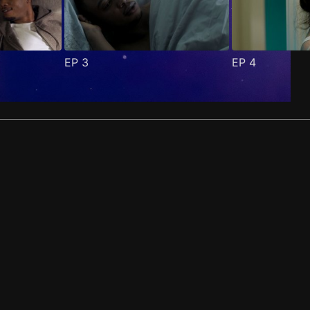
EP
3
EP
4