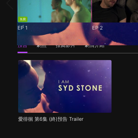
免費
EP
1
EP
2
預告
劇照
推薦影片
劇情介紹
愛徘徊 第6集 (終)預告 Trailer