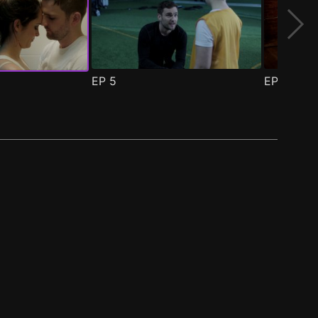
EP
5
EP
6