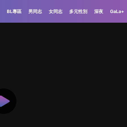
BL專區
男同志
女同志
多元性別
深夜
GaLa+