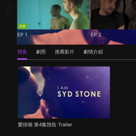
免費
EP
1
EP
2
預告
劇照
推薦影片
劇情介紹
愛徘徊 第4集預告 Trailer