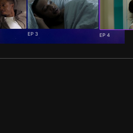
EP
3
EP
4