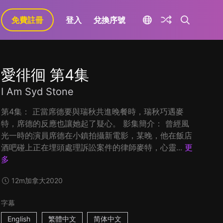
免費註冊
登入
兌換序號
愛徘徊 第4集
I Am Syd Stone
第4集： 正當席德要與瑞秋共進晚餐時，瑞秋巧遇麥
特，席德的反應也讓她起了疑心。 影集簡介： 曾經風
光一時的演員席德在小鎮拍攝新電影，某晚，他在飯店
酒吧碰上正在埋頭處理訴訟案件的律師麥特，心靈...
更
多
12m
加拿大
2020
字幕
English
繁體中文
简体中文