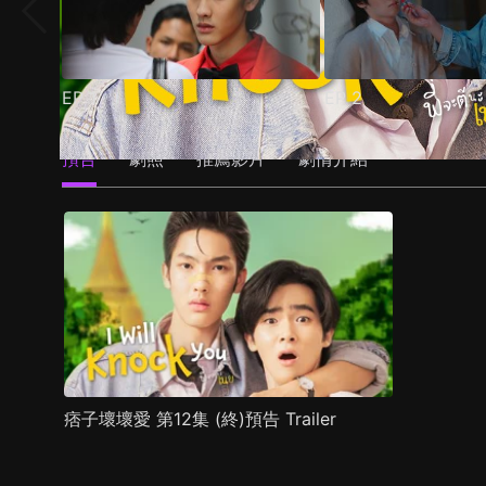
EP
1
EP
2
預告
劇照
推薦影片
劇情介紹
痞子壞壞愛 第12集 (終)預告 Trailer