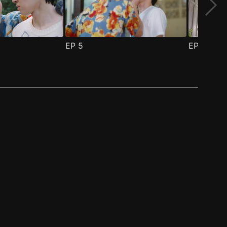
EP
5
EP
6