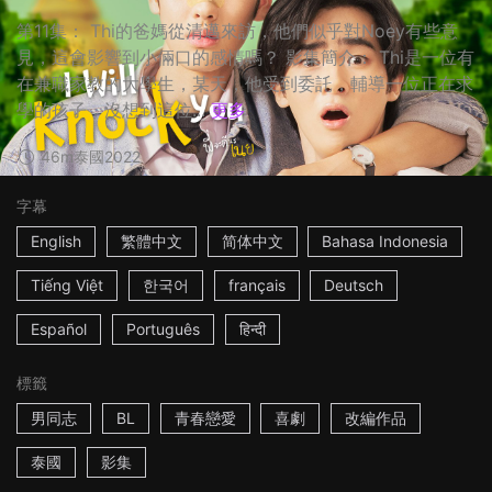
第11集： Thi的爸媽從清邁來訪，他們似乎對Noey有些意
見，這會影響到小倆口的感情嗎？ 影集簡介： Thi是一位有
在兼職家教的大學生，某天，他受到委託，輔導一位正在求
學的孩子，沒想到這位...
更多
46m
泰國
2022
字幕
English
繁體中文
简体中文
Bahasa Indonesia
Tiếng Việt
한국어
français
Deutsch
Español
Português
हिन्दी
標籤
男同志
BL
青春戀愛
喜劇
改編作品
泰國
影集