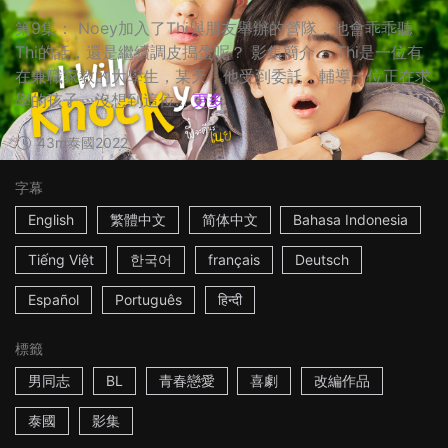
第9集： Noey加入了Thi與朋友舉辦的營隊，他會乖乖聽
Thi的話，還是繼續調皮搗蛋呢？ 影集簡介： Thi是一位有
在兼職家教的大學生，某天，他受到委託，輔導一位正在求
學的孩子，沒想到這位...
更多
43m
泰國
2022
字幕
English
繁體中文
简体中文
Bahasa Indonesia
Tiếng Việt
한국어
français
Deutsch
Español
Português
हिन्दी
標籤
男同志
BL
青春戀愛
喜劇
改編作品
泰國
影集