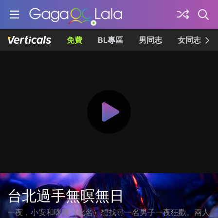
免費
BL專區
男同志
女同志
台北過手無暝無日
一夜，小安和咪咪（化名）想找尋一名男子一夜狂歡。兩人