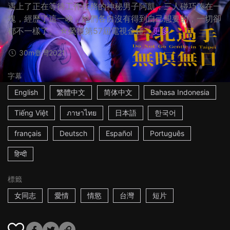
遇上了正在等待工作任務的神秘男子阿凱，三人碰巧湊在一
塊，經歷了這一晚，她們各自沒有得到自己想要的，一切卻
都不一樣了。 ☆榮獲第57屆電視金鐘...
更多
30m
臺灣
2021
字幕
English
繁體中文
简体中文
Bahasa Indonesia
Tiếng Việt
ภาษาไทย
日本語
한국어
français
Deutsch
Español
Português
हिन्दी
標籤
女同志
愛情
情慾
台灣
短片