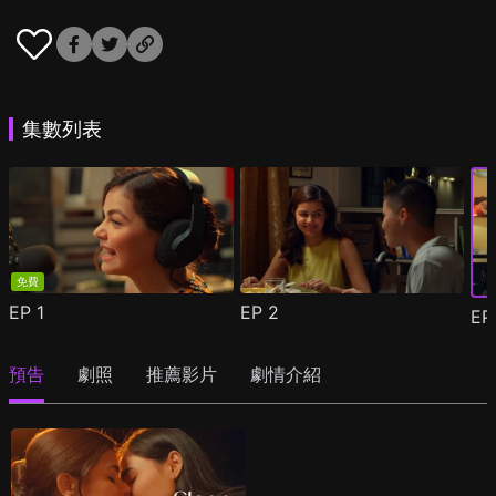
集數列表
免費
EP
1
EP
2
E
預告
劇照
推薦影片
劇情介紹