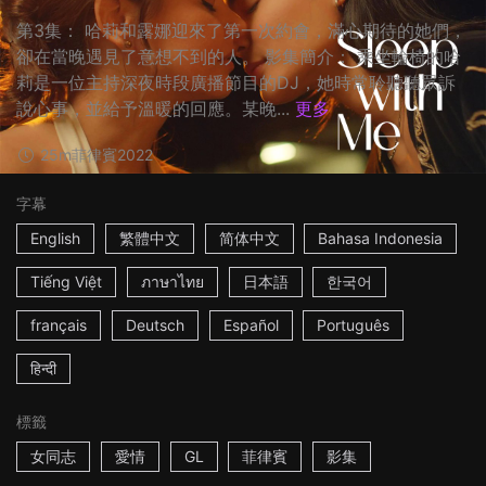
第3集： 哈莉和露娜迎來了第一次約會，滿心期待的她們，
卻在當晚遇見了意想不到的人。 影集簡介： 乘坐輪椅的哈
莉是一位主持深夜時段廣播節目的DJ，她時常聆聽聽眾訴
說心事，並給予溫暖的回應。某晚...
更多
25m
菲律賓
2022
字幕
English
繁體中文
简体中文
Bahasa Indonesia
Tiếng Việt
ภาษาไทย
日本語
한국어
français
Deutsch
Español
Português
हिन्दी
標籤
女同志
愛情
GL
菲律賓
影集