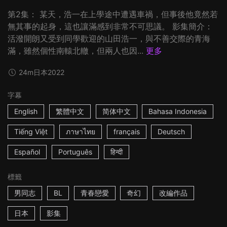
第2集： 某天，浩一在上學途中遭遇車禍，但事後他竟然若
無其事的起身，這也讓滿感到非常不可思議。 影集簡介：
活潑開朗又受到同學歡迎的山田浩一，與不善交際的青海
滿，雖然個性南轅北轍，但兩人也因...
更多
24m
日本
2022
字幕
English
繁體中文
简体中文
Bahasa Indonesia
Tiếng Việt
ภาษาไทย
français
Deutsch
Español
Português
हिन्दी
標籤
男同志
BL
青春戀愛
奇幻
改編作品
日本
影集