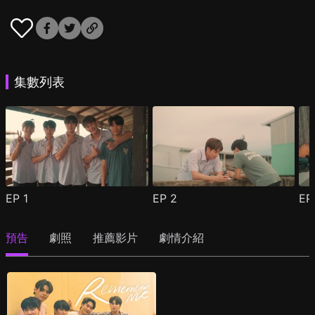
集數列表
EP
1
EP
2
E
預告
劇照
推薦影片
劇情介紹