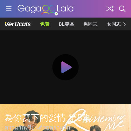
免費
BL專區
男同志
女同志
為你寫下的愛情 第5集
ความรักเขียนด้วยความรัก