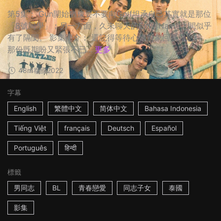
第5集： Gun開始猶豫要不要向Golf坦承自己其實就是那位
「8號同學」；另一方面，久未聊天的Em與Name之間似乎
有了隔閡。 影集簡介： 還記得等待心儀對象回覆訊息時，
那份既期盼又緊張不已...
更多
48m
泰國
2022
字幕
English
繁體中文
简体中文
Bahasa Indonesia
Tiếng Việt
français
Deutsch
Español
Português
हिन्दी
標籤
男同志
BL
青春戀愛
同志子女
泰國
影集