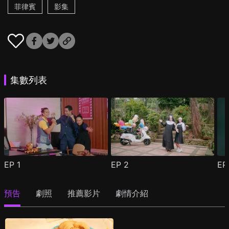
菲律賓
影集
集數列表
EP
1
EP
2
E
預告
劇照
推薦影片
劇情介紹