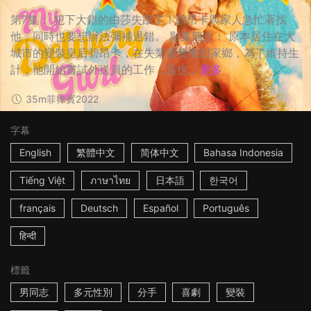
第7集： 犯下大錯的由莎失蹤了！碧昂卡與家人急忙著找
他，同時也要想辦法彌補過錯。 影集簡介： 原本居住在大
城市的變裝皇后碧昂卡，在失業後便搬回家鄉，為了維持生
計，他開始嘗試外送員的工作，這也...
更多
35m
菲律賓
2022
字幕
English
繁體中文
简体中文
Bahasa Indonesia
Tiếng Việt
ภาษาไทย
日本語
한국어
français
Deutsch
Español
Português
हिन्दी
標籤
男同志
多元性別
分手
喜劇
變裝