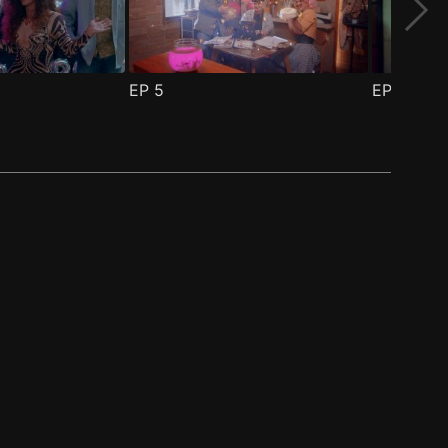
EP
5
EP
6