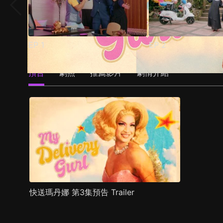
EP
1
EP
2
預告
劇照
推薦影片
劇情介紹
快送瑪丹娜 第3集預告 Trailer