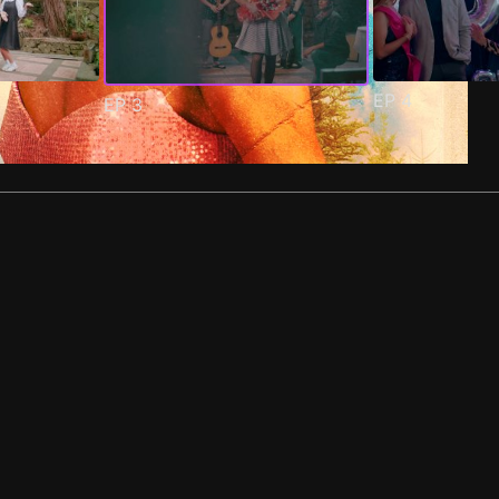
EP
4
EP
3