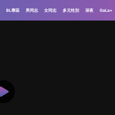
BL專區
男同志
女同志
多元性別
深夜
GaLa+