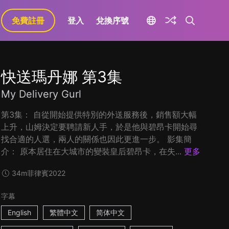
免費註冊
登入
兌換序號
快送瑪丹娜 第3集
My Delivery Gurl
第3集： 自從開始提供特別的外送服務後，銷售額大幅
上升，山姆決定要聘請新人手，於是他與碧昂卡開始尋
找合適的人選，兩人的關係也因此更進一步。 影集簡
介： 原本居住在大城市的變裝皇后碧昂卡，在失...
更多
34m
菲律賓
2022
字幕
English
繁體中文
简体中文