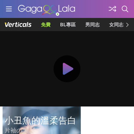
免費
BL專區
男同志
女同志
小丑魚的溫柔告白
片袖の魚