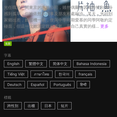
光任職於一間東京的水族公司，雖然偶爾會因為跨性別身份
感到孤單，但她依然與同事及朋友相處融洽。某天，光回到
家鄉出差，她靈機一動，便與中學時期愛慕的同學阿敬約定
碰面，但這一次她決定鼓起勇氣，用自己真實的樣...
更多
33m
日本
2021
免費
字幕
English
繁體中文
简体中文
Bahasa Indonesia
Tiếng Việt
ภาษาไทย
한국어
français
Deutsch
Español
Português
हिन्दी
標籤
跨性別
出櫃
日本
短片