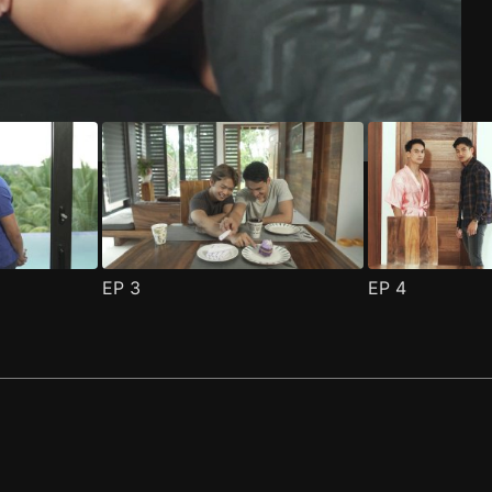
EP
3
EP
4