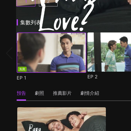
1
2
老爸的意外戀曲 第1集
老爸的意外戀曲 第2季 第1集
(
)
(
)
集數列表
免費
EP
2
EP
1
預告
劇照
推薦影片
劇情介紹