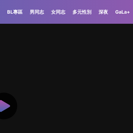
BL專區
男同志
女同志
多元性別
深夜
GaLa+