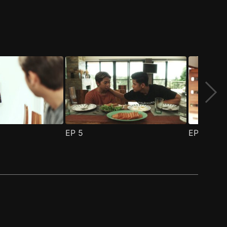
EP
5
EP
6