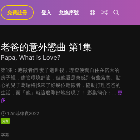
免費註冊
登入
兌換序號
老爸的意外戀曲 第1集
Papa, What is Love?
第1集：應徵者們 妻子逝世後，理查便獨自住在偌大的
房子裡，儘管環境舒適，但他還是會感到有些落寞。貼
心的兒子葛瑞格找來了好幾位應徵者，協助打理爸爸的
生活，而「他」就這麼剛好地出現了！ 影集簡介：...
更
多
12m
菲律賓
2022
免費
字幕