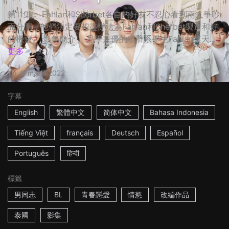
第11集： Fahlan和Sherbet各自的好友不忍心看到兩人爭吵
而分開，他們決定要想盡辦法為Fahlan和Sherbet製造和好
的機會。 影集簡介： 品學兼優的經濟系學生Fahlan某天...
更多
47m
泰國
2022
字幕
English
繁體中文
简体中文
Bahasa Indonesia
Tiếng Việt
français
Deutsch
Español
Português
हिन्दी
標籤
男同志
BL
青春戀愛
情慾
改編作品
泰國
影集