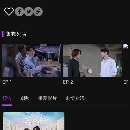
集數列表
EP
1
EP
2
E
預告
劇照
推薦影片
劇情介紹