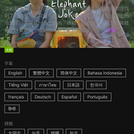
汝彬和海光是一對已經分手的情侶，她們為共同養的貓咪找
到了新家，於是前往與新主人碰面。只是當兩人到達約定的
地點後，只看見一台上鎖的「冰箱」等著她們。究竟冰箱裡
裝了什麼東西？而貓咪的新主人跑到哪去了？ ...
更多
14m
韓國
2020
免費
字幕
English
繁體中文
简体中文
Bahasa Indonesia
Tiếng Việt
ภาษาไทย
日本語
한국어
français
Deutsch
Español
Português
हिन्दी
標籤
女同志
分手
韓國
短片