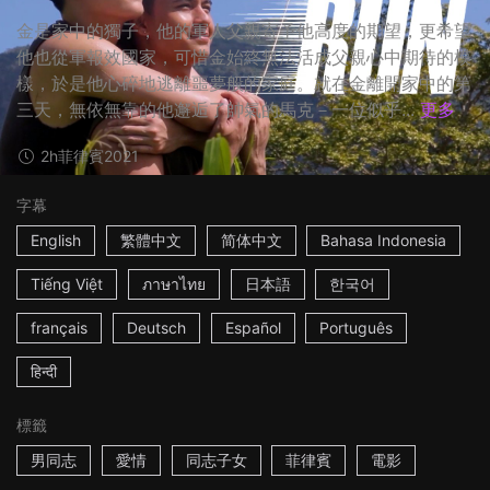
金是家中的獨子，他的軍人父親寄予他高度的期望，更希望
他也從軍報效國家，可惜金始終無法活成父親心中期待的模
樣，於是他心碎地逃離噩夢般的家庭。就在金離開家中的第
三天，無依無靠的他邂逅了帥氣的馬克－一位似乎...
更多
2h
菲律賓
2021
字幕
English
繁體中文
简体中文
Bahasa Indonesia
Tiếng Việt
ภาษาไทย
日本語
한국어
français
Deutsch
Español
Português
हिन्दी
標籤
男同志
愛情
同志子女
菲律賓
電影