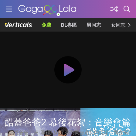
免費
BL專區
男同志
女同志
酷蓋爸爸2 幕後花絮：音樂會篇
《酷蓋爸爸》第1季裡紀錄了臺灣同志遊行的現場，而在第2