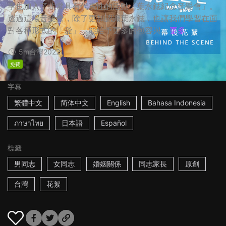
季也加入了非常具有代表性的活動「葉永鋕紀念音樂會」。
透過這場音樂會，除了更加認識葉永鋕，也讓我們學習在面
對各種形式的「愛」，能給予更多的包容與...
更多
5m
台灣
2022
免費
字幕
繁體中文
简体中文
English
Bahasa Indonesia
ภาษาไทย
日本語
Español
標籤
男同志
女同志
婚姻關係
同志家長
原創
台灣
花絮