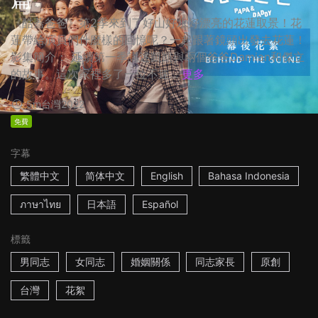
《酷蓋爸爸》第2季來到了好山好水好漂亮的花蓮取景！花
蓮帶給演員們什麼樣的回憶呢？一起跟著鏡頭出發去花蓮！
影集簡介： 延續第一季講述凱凱與兩個爸爸Damian和傑立
的故事。這次家裡多了一位不速...
更多
5m
台灣
2022
免費
字幕
繁體中文
简体中文
English
Bahasa Indonesia
ภาษาไทย
日本語
Español
標籤
男同志
女同志
婚姻關係
同志家長
原創
台灣
花絮