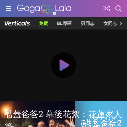
免費
BL專區
男同志
女同志
酷蓋爸爸2 幕後花絮：花蓮家人
篇