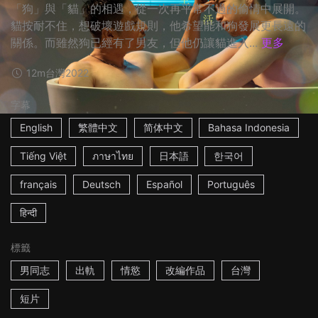
「狗」與「貓」的相遇，從一次再平常不過的偷情中展開。
貓按耐不住，想破壞遊戲規則，他希望能和狗發展更長遠的
關係。而雖然狗已經有了男友，但他仍讓貓進入...
更多
12m
台灣
2022
字幕
English
繁體中文
简体中文
Bahasa Indonesia
Tiếng Việt
ภาษาไทย
日本語
한국어
français
Deutsch
Español
Português
हिन्दी
標籤
男同志
出軌
情慾
改編作品
台灣
短片