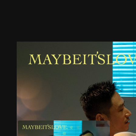
預告
劇照
推薦影片
劇情介紹