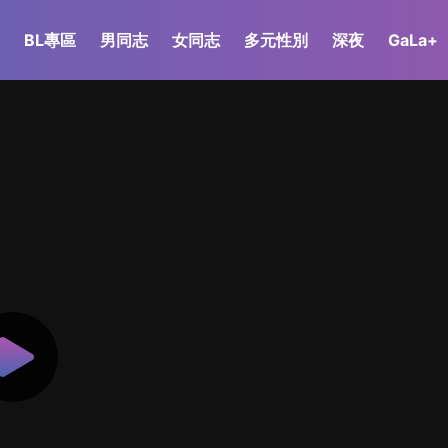
BL專區
男同志
女同志
多元性別
深夜
GaLa+