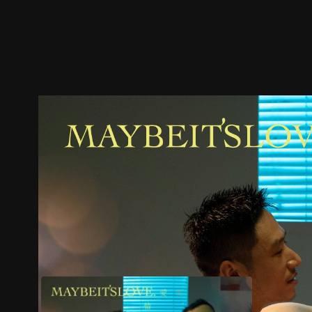
預告
劇照
推薦影片
劇情介紹