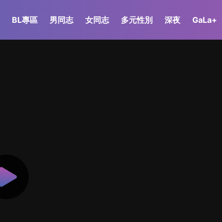
BL專區
男同志
女同志
多元性別
深夜
GaLa+