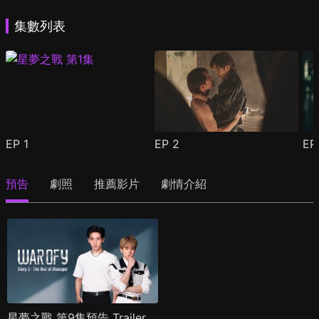
集數列表
EP
1
EP
2
E
預告
劇照
推薦影片
劇情介紹
星夢之戰 第9集預告 Trailer