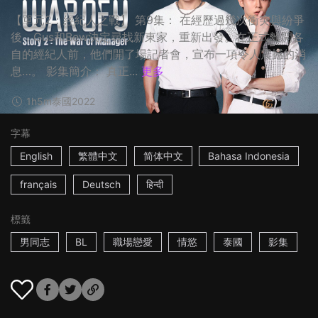
【單元2：經紀人之戰】 第9集： 在經歷過幾次衝突與紛爭
後，Gus和Bew決定尋找新東家，重新出發。在正式離開各
自的經紀人前，他們開了場記者會，宣布一項令人震撼的消
息…。 影集簡介： 真正...
更多
1h5m
泰國
2022
字幕
English
繁體中文
简体中文
Bahasa Indonesia
français
Deutsch
हिन्दी
標籤
男同志
BL
職場戀愛
情慾
泰國
影集