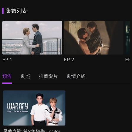
集數列表
EP
1
EP
2
E
預告
劇照
推薦影片
劇情介紹
星夢之戰 第8集預告 Trailer