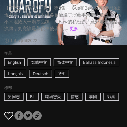
【單元2：經紀人之戰】 第8集： Gus和Bew的感情開始出
現裂痕，同時，兩人也各自遭遇了演藝事業最大危機！Gus
不幸地捲入一場毒品趴，而Bew的私密影片意外地在網路上
流傳，究竟誰是幕後主使者？ ...
更多
1h1m
泰國
2022
字幕
English
繁體中文
简体中文
Bahasa Indonesia
français
Deutsch
हिन्दी
標籤
男同志
BL
職場戀愛
情慾
泰國
影集