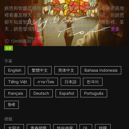
妍恩和智媛是感情非常要好的好姊妹，她們喜歡在祕密基地
裡看書及聊天，度過日常時光。雖然兩人無話不談，但妍恩
卻不知道智媛和母親其實每天都活在父親家暴的陰影裡。某
天，妍恩發現智媛在自殘，她才驚覺事態嚴重，眼...
更多
12m
韓國
2021
免費
字幕
English
繁體中文
简体中文
Bahasa Indonesia
Tiếng Việt
ภาษาไทย
日本語
한국어
français
Deutsch
Español
Português
हिन्दी
標籤
女同志
青春戀愛
性向啟蒙
GL
韓國