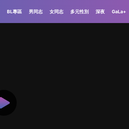
BL專區
男同志
女同志
多元性別
深夜
GaLa+