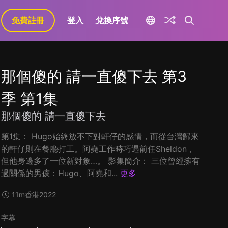
免費註冊
登入
兌換序號
那個傻的 請一直傻下去 第3
季 第1集
那個傻的 請一直傻下去
第1集： Hugo始終放不下對軒仔的感情，而從台灣歸來
的軒仔則在餐廳打工。阿堯工作時巧遇前任Sheldon，
但他身邊多了一位新對象…。 影集簡介： 三位曾經擁有
過關係的男孩：Hugo、阿堯和...
更多
11m
香港
2022
字幕