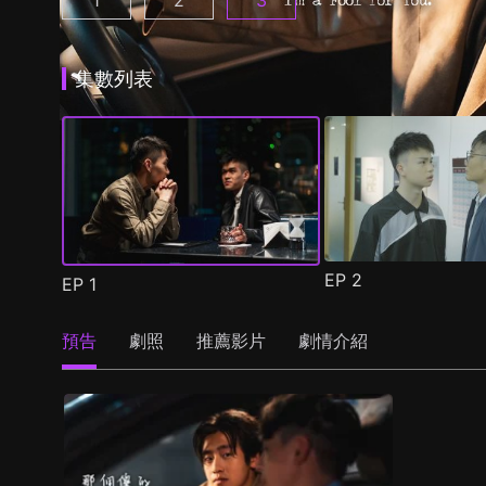
1
2
3
那個傻的 請一直傻下去 第1季 第1集
那個傻的 請一直傻下去 第2季 第1集
那個傻的 請一直傻下去 第3季
(
)
(
)
集數列表
EP
2
EP
1
預告
劇照
推薦影片
劇情介紹