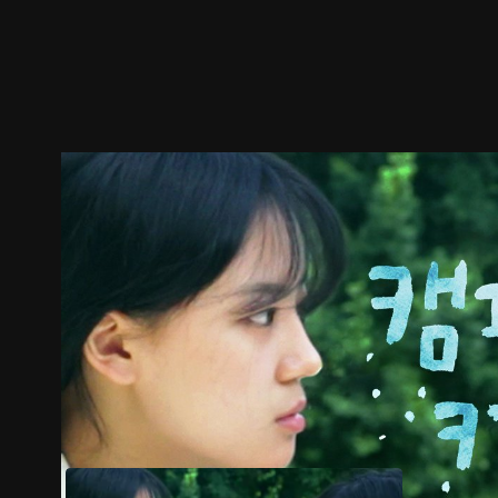
預告
劇照
推薦影片
劇情介紹