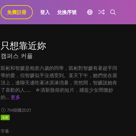
免費註冊
登入
兌換序號
只想靠近妳
캠퍼스 커플
凱彬和智媛是相差六歲的同學，凱彬對智媛有著超乎同
學的愛，但智媛似乎沒感受到。某天下午，她們坐在屋
頂上，邊聊天邊吃著冰淇淋消暑，突然間，智媛說她有
了喜歡的人…。 ☆清新脫俗的短片，捕捉少女間微妙
的...
更多
7m
韓國
2021
免費
字幕