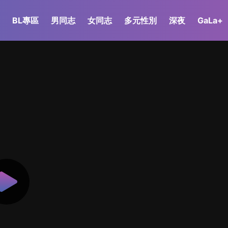
BL專區
男同志
女同志
多元性別
深夜
GaLa+