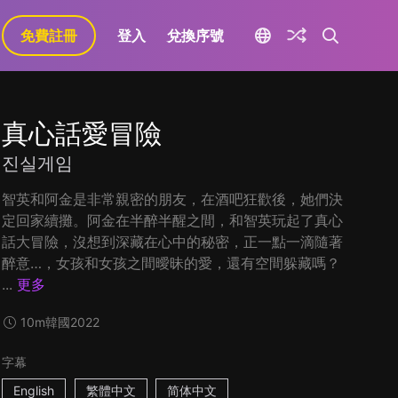
免費註冊
登入
兌換序號
真心話愛冒險
진실게임
智英和阿金是非常親密的朋友，在酒吧狂歡後，她們決
定回家續攤。阿金在半醉半醒之間，和智英玩起了真心
話大冒險，沒想到深藏在心中的秘密，正一點一滴隨著
醉意…，女孩和女孩之間曖昧的愛，還有空間躲藏嗎？
...
更多
10m
韓國
2022
字幕
English
繁體中文
简体中文