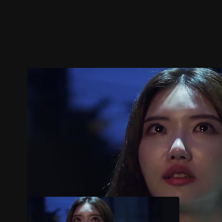
預告
劇照
推薦影片
劇情介紹