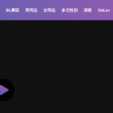
BL專區
男同志
女同志
多元性別
深夜
GaLa+