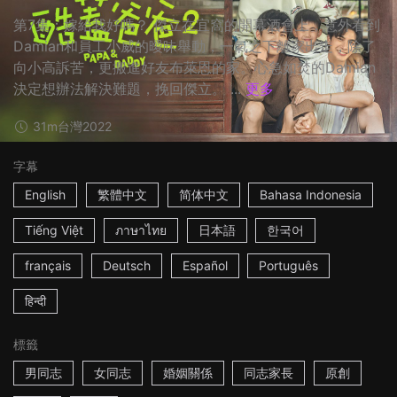
第7集：嫁給我好嗎？ 傑立在宜窩的開幕酒會上，意外看到
Damian和員工小威的曖昧舉動，一氣之下離家出走，除了
向小高訴苦，更搬進好友布萊恩的家。心急如焚的Damian
決定想辦法解決難題，挽回傑立。 ...
更多
31m
台灣
2022
字幕
English
繁體中文
简体中文
Bahasa Indonesia
Tiếng Việt
ภาษาไทย
日本語
한국어
français
Deutsch
Español
Português
हिन्दी
標籤
男同志
女同志
婚姻關係
同志家長
原創