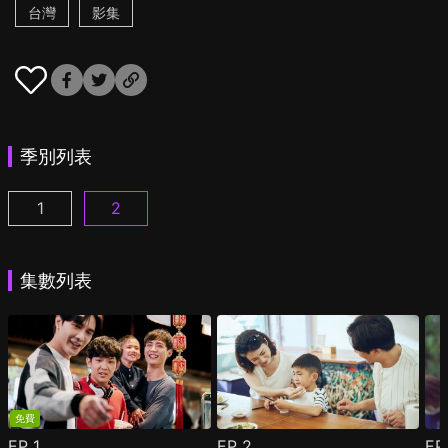
台灣
影集
季別列表
1
2
酷蓋爸爸 第1集
酷蓋爸爸 第2季 第1集
(
)
(
)
集數列表
免費
EP
1
EP
2
E